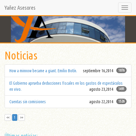
Yañez Asesores
Selecci
opción
Noticias
How a minnow became a giant. Emilio Botín.
septiembre 16,2014
1076
El Gobierno aprueba deducciones fiscales en los gastos de espectáculos
en vivo.
agosto 23,2014
1491
Cuentas sin comisiones
agosto 22,2014
1526
<<
1
>>
Últimas noticias: