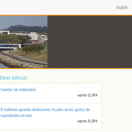
English
timas noticias:
Cuentas sin comisiones
agosto 22,2014
El Gobierno aprueba deducciones fiscales en los gastos de
espectáculos en vivo.
agosto 23,2014