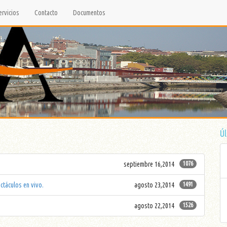
ervicios
Contacto
Documentos
Úl
septiembre 16,2014
1076
ctáculos en vivo.
agosto 23,2014
1491
agosto 22,2014
1526