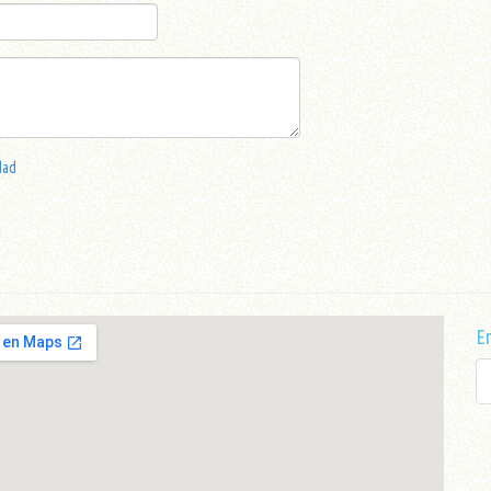
dad
En